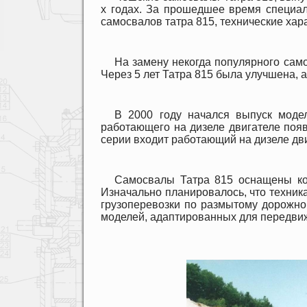
х годах. За прошедшее время специа
самосвалов татра 815, технические хара
На замену некогда популярного само
Через 5 лет Татра 815 была улучшена, 
В 2000 году начался выпуск моде
работающего на дизеле двигателе поя
серии входит работающий на дизеле дв
Самосвалы Татра 815 оснащены кол
Изначально планировалось, что техник
грузоперевозки по размытому дорожном
моделей, адаптированных для передви