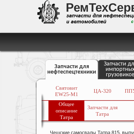
РемТехСер
Запчасти дл
Запчасти для
импортны
нефтеспецтехники
грузовико
Святовит
ЦА-320
ППУ
EW25-M1
Общее
Запчасти для
описание
Татра
Татра
Чешские самосвалы Татра 815, выпу