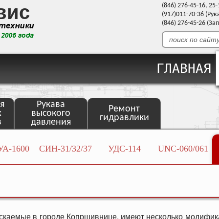
вис
(846) 276-45-16, 25
(917)011-70-36 (Ру
(846) 276-45-26 (З
ГЛАВНАЯ
я
Рукава
Ремонт
х
высокого
гидравлики
в
давления
А-1600
СИН-31/32/37
УДС-114
UNC-060/061
скаемые в городе Копршивнице, имеют несколько модифика