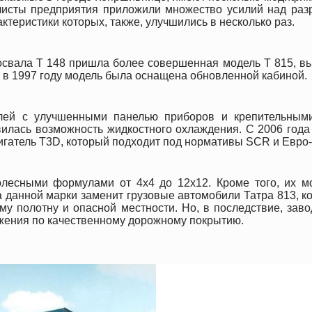
листы предприятия приложили множество усилий над разр
ктеристики которых, также, улучшились в несколько раз.
свала Т 148 пришла более совершенная модель Т 815, выпу
а в 1997 году модель была оснащена обновленной кабиной.
лей с улучшенными панелью приборов и крепительными
вилась возможность жидкостного охлаждения. С 2006 года
игатель T3D, который подходит под нормативы SCR и Евро-
есными формулами от 4х4 до 12х12. Кроме того, их мощ
а данной марки заменит грузовые автомобили Татра 813, ко
у полотну и опасной местности. Но, в последствие, заво
жения по качественному дорожному покрытию.